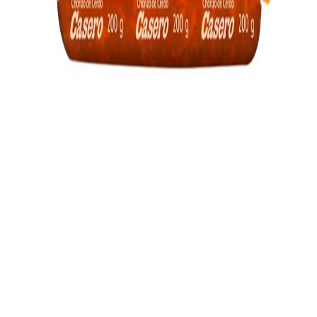
Salchichonería
Arroz y frijoles
Pastas y sopas
Aceites y vinagres
Salsas y aderezos
Despensa
Botanas y snacks
Bebidas
Dulces y chocolates
Bebés
Mascotas
Farmacia
Iniciar sesión
Salchichonería
Chorizos
Chorizo de cerdo c…
Chorizo de cerdo casero