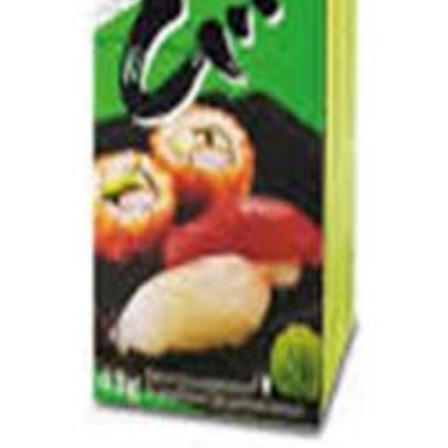
 tubo imi…
43g