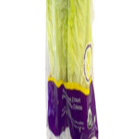
Salchichonería
Arroz y frijoles
Pastas y sopas
Aceites y vinagres
Salsas y aderezos
Despensa
Botanas y snacks
Bebidas
Dulces y chocolates
Bebés
Mascotas
Farmacia
Iniciar sesión
Verduras y hierbas…
Ensaladas y empaca…
Corazones de lechu…
Corazones de lechuga romana