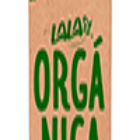
tas frescas
Comida preparada caliente
Nuestras marcas
Nueces, semil
ogar
Lácteos y huevo
Salchichonería
Arroz y frijoles
Pastas y sopas
Farmacia