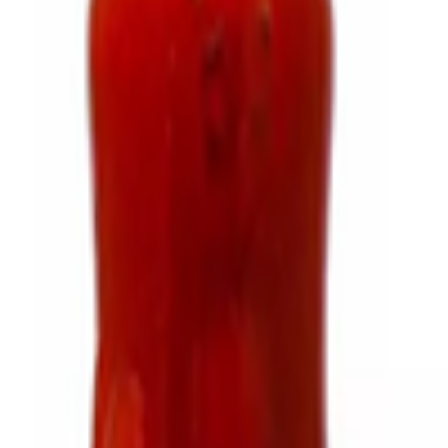
tas frescas
Comida preparada caliente
Nuestras marcas
Nueces, semil
ogar
Lácteos y huevo
Salchichonería
Arroz y frijoles
Pastas y sopas
Farmacia