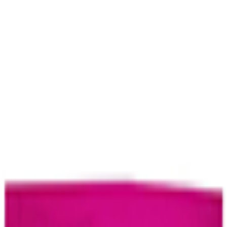
tas frescas
Comida preparada caliente
Nuestras marcas
Nueces, semil
ogar
Lácteos y huevo
Salchichonería
Arroz y frijoles
Pastas y sopas
Farmacia