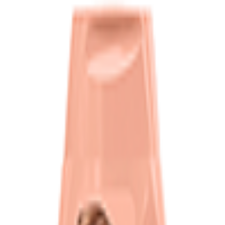
tas frescas
Comida preparada caliente
Nuestras marcas
Nueces, semil
ogar
Lácteos y huevo
Salchichonería
Arroz y frijoles
Pastas y sopas
Farmacia